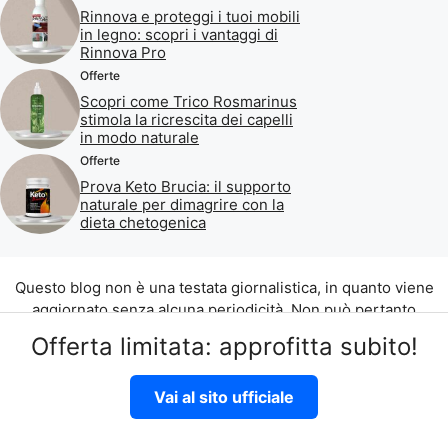
Rinnova e proteggi i tuoi mobili
in legno: scopri i vantaggi di
Rinnova Pro
Offerte
Scopri come Trico Rosmarinus
stimola la ricrescita dei capelli
in modo naturale
Offerte
Prova Keto Brucia: il supporto
naturale per dimagrire con la
dieta chetogenica
Questo blog non è una testata giornalistica, in quanto viene
aggiornato senza alcuna periodicità. Non può pertanto
considerarsi un prodotto editoriale ai sensi della legge n. 62
Offerta limitata: approfitta subito!
del 07.03.2001.
©2026 di Aliados Srl C.da Piana Romana snc, 90010 Lascari
Vai al sito ufficiale
(PA) P.IVA 07262700821
Disclaimer
|
Privacy Policy