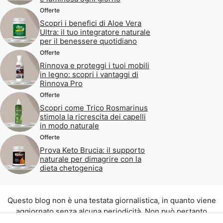
Offerte
Scopri i benefici di Aloe Vera
Ultra: il tuo integratore naturale
per il benessere quotidiano
Offerte
Rinnova e proteggi i tuoi mobili
in legno: scopri i vantaggi di
Rinnova Pro
Offerte
Scopri come Trico Rosmarinus
stimola la ricrescita dei capelli
in modo naturale
Offerte
Prova Keto Brucia: il supporto
naturale per dimagrire con la
dieta chetogenica
Questo blog non è una testata giornalistica, in quanto viene
aggiornato senza alcuna periodicità. Non può pertanto
considerarsi un prodotto editoriale ai sensi della legge n. 62